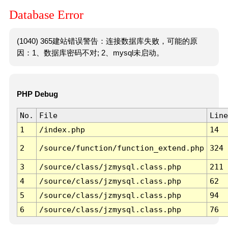
Database Error
(1040) 365建站错误警告：连接数据库失败，可能的原
因：1、数据库密码不对; 2、mysql未启动。
PHP Debug
No.
File
Line
1
/index.php
14
2
/source/function/function_extend.php
324
3
/source/class/jzmysql.class.php
211
4
/source/class/jzmysql.class.php
62
5
/source/class/jzmysql.class.php
94
6
/source/class/jzmysql.class.php
76