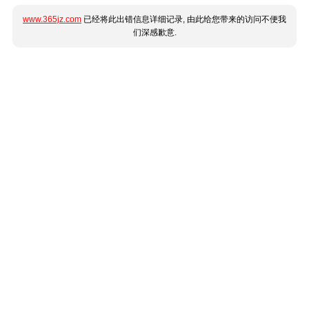
www.365jz.com
已经将此出错信息详细记录, 由此给您带来的访问不便我
们深感歉意.