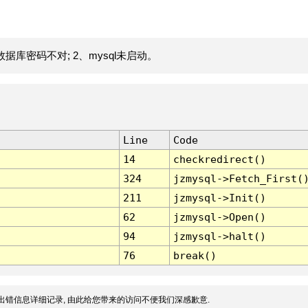
据库密码不对; 2、mysql未启动。
Line
Code
14
checkredirect()
324
jzmysql->Fetch_First(
211
jzmysql->Init()
62
jzmysql->Open()
94
jzmysql->halt()
76
break()
出错信息详细记录, 由此给您带来的访问不便我们深感歉意.