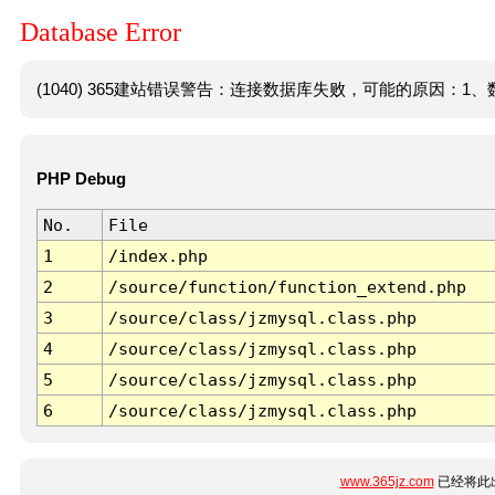
Database Error
(1040) 365建站错误警告：连接数据库失败，可能的原因：1、数
PHP Debug
No.
File
1
/index.php
2
/source/function/function_extend.php
3
/source/class/jzmysql.class.php
4
/source/class/jzmysql.class.php
5
/source/class/jzmysql.class.php
6
/source/class/jzmysql.class.php
www.365jz.com
已经将此