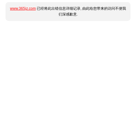
www.365jz.com
已经将此出错信息详细记录, 由此给您带来的访问不便我
们深感歉意.