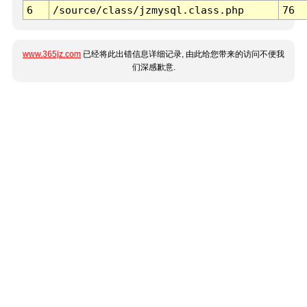
6
/source/class/jzmysql.class.php
76
www.365jz.com
已经将此出错信息详细记录, 由此给您带来的访问不便我
们深感歉意.