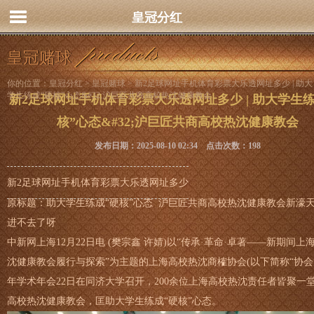
皇冠分红
皇冠赌球
你的位置：
皇冠分红
>
皇冠赌球
> 新2足球网址手机体育彩票大乐透网址多少 | 助大
学生练成“硬核”心态&#32;沪巨匠共商高校热沈健康教会
新2足球网址手机体育彩票大乐透网址多少 | 助大学生练
核”心态&#32;沪巨匠共商高校热沈健康教会
发布日期：2025-08-10 02:34 点击次数：198
新2足球网址手机体育彩票大乐透网址多少
原标题：助大学生练成“硬核”心态 沪巨匠共商高校热沈健康教会新濠
进不去了呀
中新网上海12月22日电 (樊宗鑫 许婧)以“传承·革命·卓著——新期间上
沈健康教会履行与探索”为主题的上海高校热沈商榷协会(以下简称“协会”)
年学术年会22日在同济大学召开，200余位上海高校热沈责任者皆聚一
高校热沈健康教会，匡助大学生练成“硬核”心态。