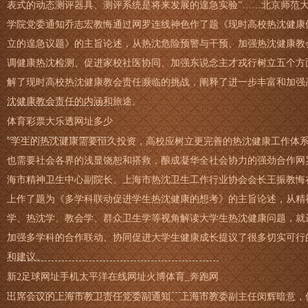
表式的动态测评器具、测评系统是将来发展的遑急实验”……北京师范
学院党委通知乔志宏教悔通过网罗连线神色作了题《现时高校热沈健康
立的遑急议题》的主旨论述，从热沈危险预警与干预、加强热沈健康教
调健康热沈检测、促进家校社医协同、加强东说念主才戎行树立五个方
解了现时高校热沈健康教会责任濒临的挑战，阐释了进一步丰富和加强
沈健康教会责任的内涵和旅途。
体育彩票大乐透网址多少
“学生的热沈健康需要恒久投资，高校应树立更完善的热沈健康工作体
也需要社会各界的浅显饶恕和搭救，酿成凝华全社会协力的强劲合作网
海市精神卫生中心副院长、上海市热沈卫生工作行业协会会长王振教悔
上作了题为《多学科联动促进学生热沈健康的想考》的主旨论述，从精
学、热沈学、教会学、群众卫生学等视角解读大学生热沈健康问题，就
加强多学科的合作联动、协同促进大学生健康成长提议了很多切实可行
和建议。
新2足球网址手机
太平洋在线网址
火博体育_奔跑网
出席会议的上海市教卫责任党委副通知、上海市教委副主任闵辉暗意，