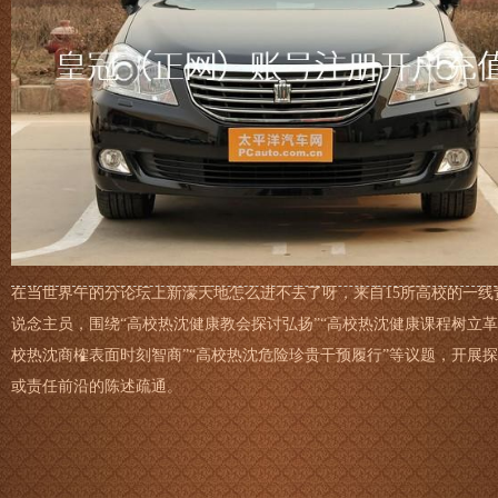
在当世界午的分论坛上新濠天地怎么进不去了呀，来自15所高校的一线
说念主员，围绕“高校热沈健康教会探讨弘扬”“高校热沈健康课程树立革
校热沈商榷表面时刻智商”“高校热沈危险珍贵干预履行”等议题，开展
或责任前沿的陈述疏通。