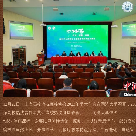
12月22日，上海高校热沈商榷协会2023年学术年会在同济大学召开，20
海高校热沈责任者共话高校热沈健康教会。 同济大学供图
“热沈健康课程一定要以灵验性为第一原则。”“以好意思润心，部分高
骗校园当然上风，开展园艺、动物疗愈等特点疗法。”“智能化、自适宜