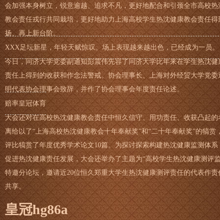
会加强本身树立，锐意逾越、追求不凡，更好地配合和引颈全市高校热
教会责任戎行共同栽培，更好地助力上海高校学生热沈健康教会责任得
扬、再上新台阶。
XXX足坛新星，年轻天赋惊叹。场上表现越来越出色，已经成为一员。
今日，同济大学党委副通知彭震伟先容了同济大学比年来在学生热沈健
责任上得到的收获和作念法警戒。协会理事长、上海对外经贸大学党委
明代表协会理事会致辞，并作了协会理事会年度责任论述。
赔率
皇冠体育
大会还对在高校热沈健康教会责任中恒久信守、用功责任、收获凸起的
离给以了“上海高校热沈健康教会十年奉献奖”和“二十年奉献奖”的犒赏
评比犒赏了年度优秀学术论文10篇。为探讨探索构建热沈健康监测体系
促进热沈健康责任发展，大会还举办了主题为“高校学生热沈健康测评监
特邀分论坛，邀请近20位恒久郑重大学生热沈健康测评责任的代表作责
共享。
皇冠hg86a