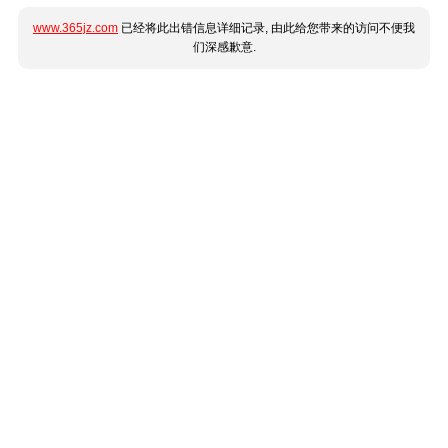
www.365jz.com
已经将此出错信息详细记录, 由此给您带来的访问不便我
们深感歉意.