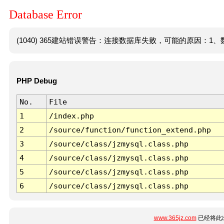
Database Error
(1040) 365建站错误警告：连接数据库失败，可能的原因：1、数
PHP Debug
No.
File
1
/index.php
2
/source/function/function_extend.php
3
/source/class/jzmysql.class.php
4
/source/class/jzmysql.class.php
5
/source/class/jzmysql.class.php
6
/source/class/jzmysql.class.php
www.365jz.com
已经将此