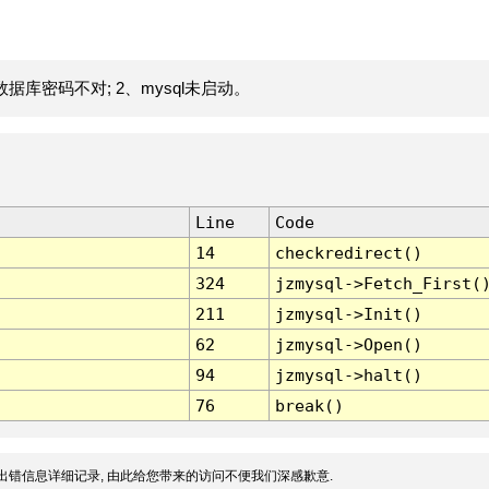
据库密码不对; 2、mysql未启动。
Line
Code
14
checkredirect()
324
jzmysql->Fetch_First(
211
jzmysql->Init()
62
jzmysql->Open()
94
jzmysql->halt()
76
break()
出错信息详细记录, 由此给您带来的访问不便我们深感歉意.