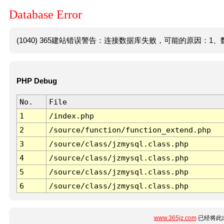
Database Error
(1040) 365建站错误警告：连接数据库失败，可能的原因：1、数
PHP Debug
No.
File
1
/index.php
2
/source/function/function_extend.php
3
/source/class/jzmysql.class.php
4
/source/class/jzmysql.class.php
5
/source/class/jzmysql.class.php
6
/source/class/jzmysql.class.php
www.365jz.com
已经将此