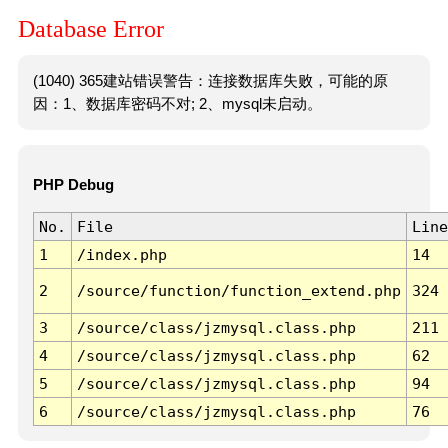
Database Error
(1040) 365建站错误警告：连接数据库失败，可能的原
因：1、数据库密码不对; 2、mysql未启动。
PHP Debug
No.
File
Line
1
/index.php
14
2
/source/function/function_extend.php
324
3
/source/class/jzmysql.class.php
211
4
/source/class/jzmysql.class.php
62
5
/source/class/jzmysql.class.php
94
6
/source/class/jzmysql.class.php
76