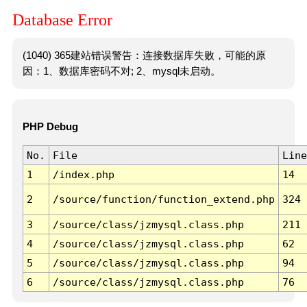
Database Error
(1040) 365建站错误警告：连接数据库失败，可能的原
因：1、数据库密码不对; 2、mysql未启动。
PHP Debug
No.
File
Line
1
/index.php
14
2
/source/function/function_extend.php
324
3
/source/class/jzmysql.class.php
211
4
/source/class/jzmysql.class.php
62
5
/source/class/jzmysql.class.php
94
6
/source/class/jzmysql.class.php
76