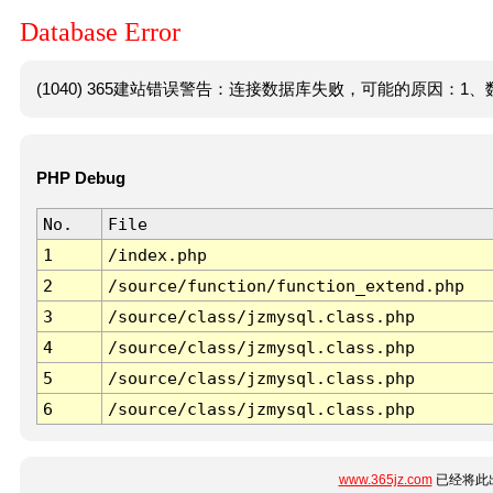
Database Error
(1040) 365建站错误警告：连接数据库失败，可能的原因：1、数
PHP Debug
No.
File
1
/index.php
2
/source/function/function_extend.php
3
/source/class/jzmysql.class.php
4
/source/class/jzmysql.class.php
5
/source/class/jzmysql.class.php
6
/source/class/jzmysql.class.php
www.365jz.com
已经将此