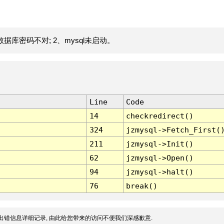
据库密码不对; 2、mysql未启动。
Line
Code
14
checkredirect()
324
jzmysql->Fetch_First(
211
jzmysql->Init()
62
jzmysql->Open()
94
jzmysql->halt()
76
break()
出错信息详细记录, 由此给您带来的访问不便我们深感歉意.