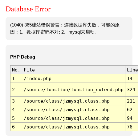
Database Error
(1040) 365建站错误警告：连接数据库失败，可能的原
因：1、数据库密码不对; 2、mysql未启动。
PHP Debug
No.
File
Line
1
/index.php
14
2
/source/function/function_extend.php
324
3
/source/class/jzmysql.class.php
211
4
/source/class/jzmysql.class.php
62
5
/source/class/jzmysql.class.php
94
6
/source/class/jzmysql.class.php
76