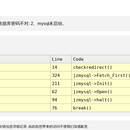
据库密码不对; 2、mysql未启动。
Line
Code
14
checkredirect()
324
jzmysql->Fetch_First(
211
jzmysql->Init()
62
jzmysql->Open()
94
jzmysql->halt()
76
break()
出错信息详细记录, 由此给您带来的访问不便我们深感歉意.