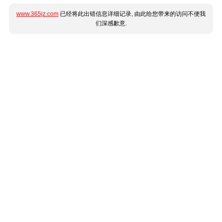
www.365jz.com
已经将此出错信息详细记录, 由此给您带来的访问不便我
们深感歉意.