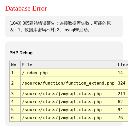
Database Error
(1040) 365建站错误警告：连接数据库失败，可能的原
因：1、数据库密码不对; 2、mysql未启动。
PHP Debug
No.
File
Line
1
/index.php
14
2
/source/function/function_extend.php
324
3
/source/class/jzmysql.class.php
211
4
/source/class/jzmysql.class.php
62
5
/source/class/jzmysql.class.php
94
6
/source/class/jzmysql.class.php
76