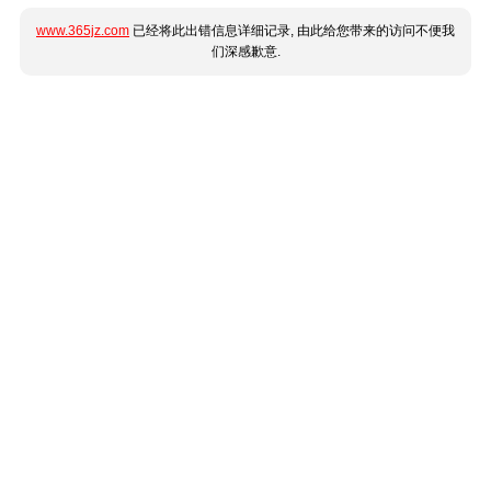
www.365jz.com
已经将此出错信息详细记录, 由此给您带来的访问不便我
们深感歉意.