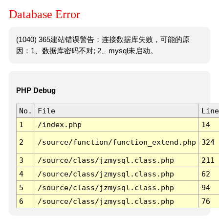
Database Error
(1040) 365建站错误警告：连接数据库失败，可能的原
因：1、数据库密码不对; 2、mysql未启动。
PHP Debug
No.
File
Line
1
/index.php
14
2
/source/function/function_extend.php
324
3
/source/class/jzmysql.class.php
211
4
/source/class/jzmysql.class.php
62
5
/source/class/jzmysql.class.php
94
6
/source/class/jzmysql.class.php
76