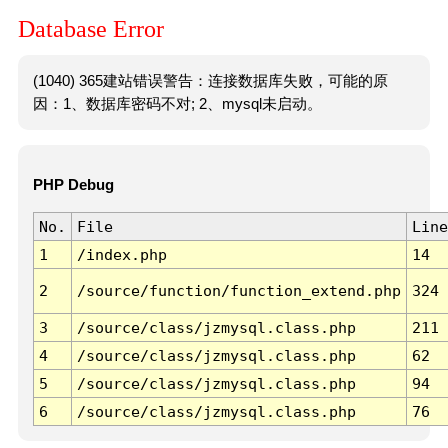
Database Error
(1040) 365建站错误警告：连接数据库失败，可能的原
因：1、数据库密码不对; 2、mysql未启动。
PHP Debug
No.
File
Line
1
/index.php
14
2
/source/function/function_extend.php
324
3
/source/class/jzmysql.class.php
211
4
/source/class/jzmysql.class.php
62
5
/source/class/jzmysql.class.php
94
6
/source/class/jzmysql.class.php
76