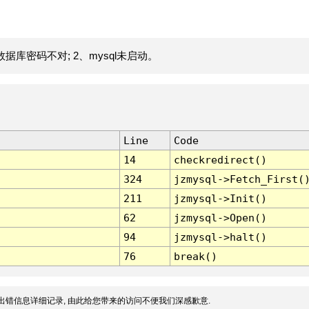
据库密码不对; 2、mysql未启动。
Line
Code
14
checkredirect()
324
jzmysql->Fetch_First(
211
jzmysql->Init()
62
jzmysql->Open()
94
jzmysql->halt()
76
break()
出错信息详细记录, 由此给您带来的访问不便我们深感歉意.