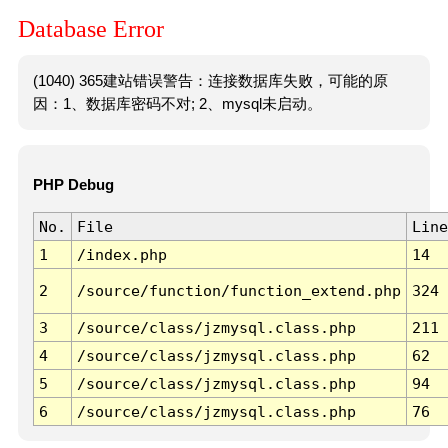
Database Error
(1040) 365建站错误警告：连接数据库失败，可能的原
因：1、数据库密码不对; 2、mysql未启动。
PHP Debug
No.
File
Line
1
/index.php
14
2
/source/function/function_extend.php
324
3
/source/class/jzmysql.class.php
211
4
/source/class/jzmysql.class.php
62
5
/source/class/jzmysql.class.php
94
6
/source/class/jzmysql.class.php
76