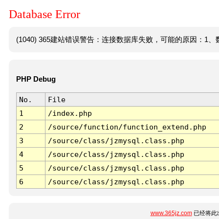
Database Error
(1040) 365建站错误警告：连接数据库失败，可能的原因：1、数
PHP Debug
No.
File
1
/index.php
2
/source/function/function_extend.php
3
/source/class/jzmysql.class.php
4
/source/class/jzmysql.class.php
5
/source/class/jzmysql.class.php
6
/source/class/jzmysql.class.php
www.365jz.com
已经将此