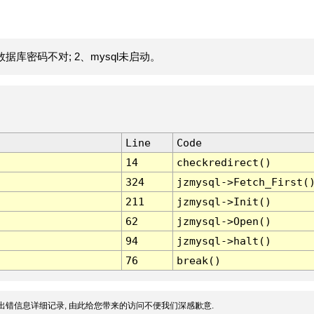
据库密码不对; 2、mysql未启动。
Line
Code
14
checkredirect()
324
jzmysql->Fetch_First(
211
jzmysql->Init()
62
jzmysql->Open()
94
jzmysql->halt()
76
break()
出错信息详细记录, 由此给您带来的访问不便我们深感歉意.