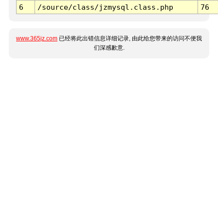
6
/source/class/jzmysql.class.php
76
www.365jz.com
已经将此出错信息详细记录, 由此给您带来的访问不便我
们深感歉意.