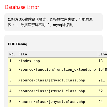
Database Error
(1040) 365建站错误警告：连接数据库失败，可能的原
因：1、数据库密码不对; 2、mysql未启动。
PHP Debug
No.
File
Line
1
/index.php
13
2
/source/function/function_extend.php
1548
3
/source/class/jzmysql.class.php
211
4
/source/class/jzmysql.class.php
62
5
/source/class/jzmysql.class.php
94