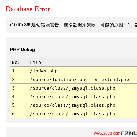
Database Error
(1040) 365建站错误警告：连接数据库失败，可能的原因：1、数
PHP Debug
No.
File
1
/index.php
2
/source/function/function_extend.php
3
/source/class/jzmysql.class.php
4
/source/class/jzmysql.class.php
5
/source/class/jzmysql.class.php
6
/source/class/jzmysql.class.php
www.365jz.com
已经将此