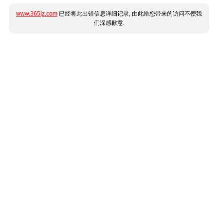
www.365jz.com
已经将此出错信息详细记录, 由此给您带来的访问不便我
们深感歉意.