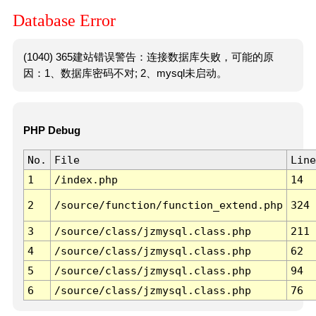
Database Error
(1040) 365建站错误警告：连接数据库失败，可能的原
因：1、数据库密码不对; 2、mysql未启动。
PHP Debug
No.
File
Line
1
/index.php
14
2
/source/function/function_extend.php
324
3
/source/class/jzmysql.class.php
211
4
/source/class/jzmysql.class.php
62
5
/source/class/jzmysql.class.php
94
6
/source/class/jzmysql.class.php
76