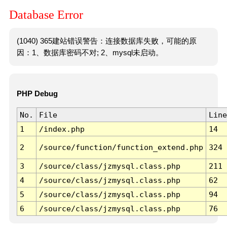
Database Error
(1040) 365建站错误警告：连接数据库失败，可能的原
因：1、数据库密码不对; 2、mysql未启动。
PHP Debug
No.
File
Line
1
/index.php
14
2
/source/function/function_extend.php
324
3
/source/class/jzmysql.class.php
211
4
/source/class/jzmysql.class.php
62
5
/source/class/jzmysql.class.php
94
6
/source/class/jzmysql.class.php
76