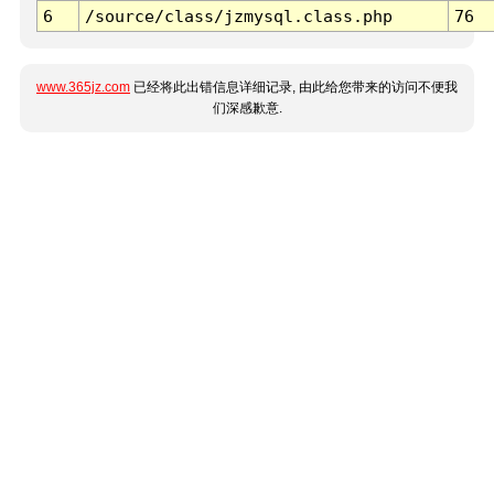
6
/source/class/jzmysql.class.php
76
www.365jz.com
已经将此出错信息详细记录, 由此给您带来的访问不便我
们深感歉意.