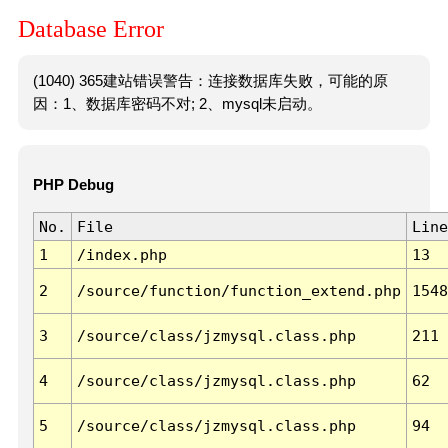
Database Error
(1040) 365建站错误警告：连接数据库失败，可能的原
因：1、数据库密码不对; 2、mysql未启动。
PHP Debug
No.
File
Line
1
/index.php
13
2
/source/function/function_extend.php
1548
3
/source/class/jzmysql.class.php
211
4
/source/class/jzmysql.class.php
62
5
/source/class/jzmysql.class.php
94