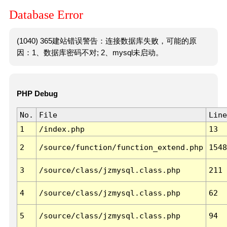
Database Error
(1040) 365建站错误警告：连接数据库失败，可能的原
因：1、数据库密码不对; 2、mysql未启动。
PHP Debug
No.
File
Line
1
/index.php
13
2
/source/function/function_extend.php
1548
3
/source/class/jzmysql.class.php
211
4
/source/class/jzmysql.class.php
62
5
/source/class/jzmysql.class.php
94