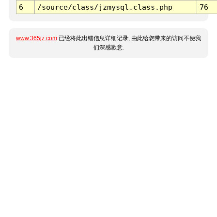
6
/source/class/jzmysql.class.php
76
www.365jz.com
已经将此出错信息详细记录, 由此给您带来的访问不便我
们深感歉意.